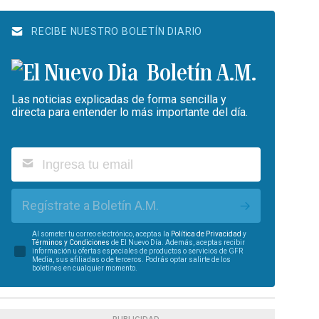
RECIBE NUESTRO BOLETÍN DIARIO
Boletín A.M.
Las noticias explicadas de forma sencilla y
directa para entender lo más importante del día.
Regístrate a Boletín A.M.
Al someter tu correo electrónico, aceptas la
Política de Privacidad
y
Términos y Condiciones
de El Nuevo Día. Además, aceptas recibir
información u ofertas especiales de productos o servicios de GFR
Media, sus afiliadas o de terceros. Podrás optar salirte de los
boletines en cualquier momento.