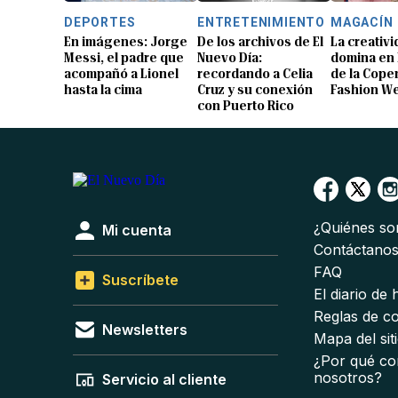
DEPORTES
ENTRETENIMIENTO
MAGACÍN
En imágenes: Jorge
De los archivos de El
La creativ
Messi, el padre que
Nuevo Día:
domina en 
acompañó a Lionel
recordando a Celia
de la Cop
hasta la cima
Cruz y su conexión
Fashion W
con Puerto Rico
¿Quiénes s
Mi cuenta
Contáctano
FAQ
Suscríbete
El diario de
Reglas de c
Newsletters
Mapa del sit
¿Por qué co
nosotros?
Servicio al cliente