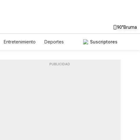
90°
Bruma
Entretenimiento
Deportes
Suscriptores
 Unidos
Ciencia y Ambiente
s
Lotería
Vídeos
Fotos
rs
Feriados
Especiales
PUBLICIDAD