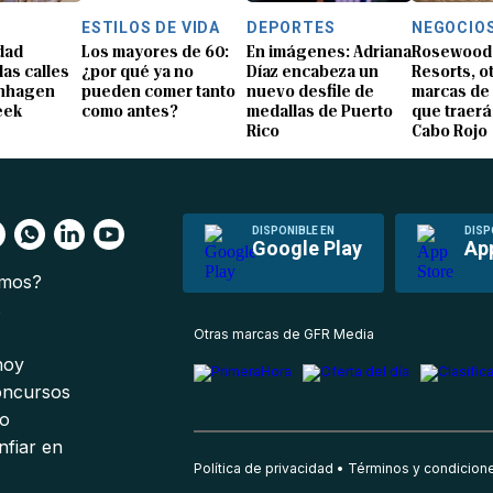
ESTILOS DE VIDA
DEPORTES
NEGOCIO
idad
Los mayores de 60:
En imágenes: Adriana
Rosewood 
las calles
¿por qué ya no
Díaz encabeza un
Resorts, ot
enhagen
pueden comer tanto
nuevo desfile de
marcas de 
eek
como antes?
medallas de Puerto
que traerá
Rico
Cabo Rojo
DISPONIBLE EN
DISP
Google Play
Ap
omos?
s
Otras marcas de GFR Media
 hoy
oncursos
io
nfiar en
Política de privacidad
Términos y condicion