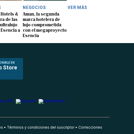
S
NEGOCIOS
VER MÁS
Hotels &
Aman, la segunda
ra de las
marca hotelera de
ultralujo
lujo comprometida
 Esencia a
con el megaproyecto
Esencia
ONIBLE EN
p Store
es
Términos y condiciones del suscriptor
Correcciones