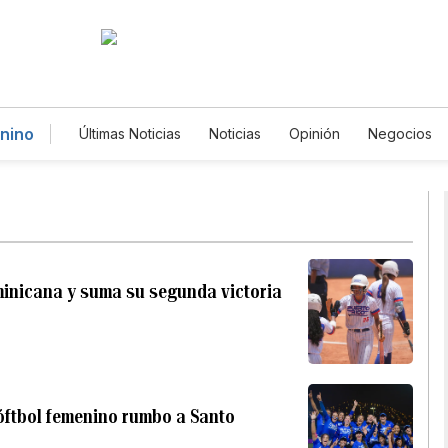
enino
Últimas Noticias
Noticias
Opinión
Negocios
Magacín
Estilos de Vida
Mundo
Estados
Gastronomía
De Viaje
Tecnología
Juego
English
Podcasts
Horóscopos
Newslette
minicana y suma su segunda victoria
sóftbol femenino rumbo a Santo