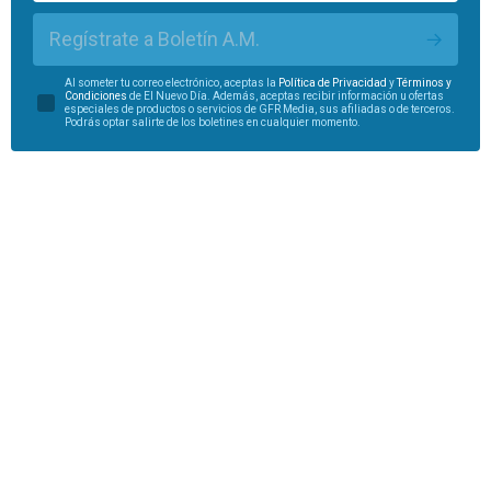
Regístrate a Boletín A.M.
Al someter tu correo electrónico, aceptas la
Política de Privacidad
y
Términos y
Condiciones
de El Nuevo Día. Además, aceptas recibir información u ofertas
especiales de productos o servicios de GFR Media, sus afiliadas o de terceros.
Podrás optar salirte de los boletines en cualquier momento.