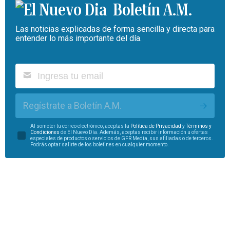
Boletín A.M.
Las noticias explicadas de forma sencilla y directa para
entender lo más importante del día.
Regístrate a Boletín A.M.
Al someter tu correo electrónico, aceptas la
Política de Privacidad
y
Términos y
Condiciones
de El Nuevo Día. Además, aceptas recibir información u ofertas
especiales de productos o servicios de GFR Media, sus afiliadas o de terceros.
Podrás optar salirte de los boletines en cualquier momento.