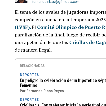
fernando.ribas@gfrmedia.com
El tema de los avales de jugadoras importa
campeón en cancha en la temporada 2025
(LVSF).
El
Comité Olímpico de Puerto R
paralización de la final, luego de recibir 
una apelación de que las
Criollas de Cag
de manera ilegal.
RELACIONADAS
DEPORTES
En peligro la celebración de un hipotético sépt
Femenino
Por
Fernando Ribas Reyes
DEPORTES
Criollas vs. Cangrejeras: inicia la serie final 