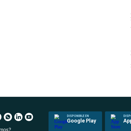
DISPONIBLE EN
DISP
Google Play
Ap
omos?