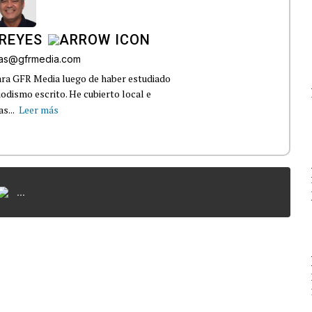
REYES
bas@gfrmedia.com
ara GFR Media luego de haber estudiado
dismo escrito. He cubierto local e
s...
Leer más
...