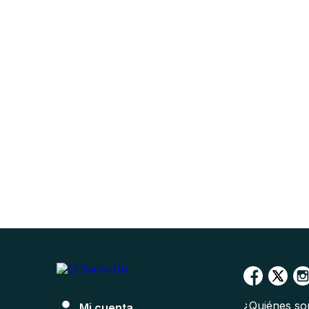
¿Quiénes s
Mi cuenta