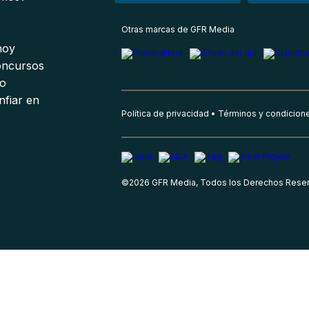
s
Otras marcas de GFR Media
 hoy
oncursos
io
nfiar en
Política de privacidad
Términos y condicion
©
2026
GFR Media, Todos los Derechos Rese