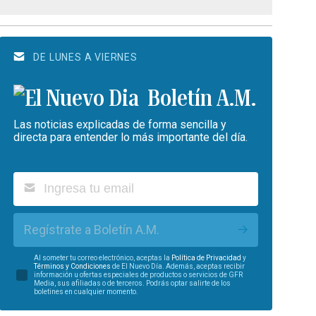
DE LUNES A VIERNES
Boletín A.M.
Las noticias explicadas de forma sencilla y
directa para entender lo más importante del día.
Regístrate a Boletín A.M.
Al someter tu correo electrónico, aceptas la
Política de Privacidad
y
Términos y Condiciones
de El Nuevo Día. Además, aceptas recibir
información u ofertas especiales de productos o servicios de GFR
Media, sus afiliadas o de terceros. Podrás optar salirte de los
boletines en cualquier momento.