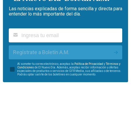
Las noticias explicadas de forma sencilla y directa para
entender lo más importante del día.
Regístrate a Boletín A.M.
Al someter tu correo electrónico, aceptas la
Política de Privacidad
y
Términos y
Condiciones
de El Nuevo Día. Además, aceptas recibir información u ofertas
especiales de productos o servicios de GFR Media, sus afiliadas o de terceros.
Podrás optar salirte de los boletines en cualquier momento.