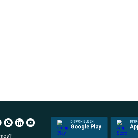
DISPONIBLE EN
DISP
Google Play
Ap
omos?