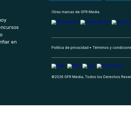
s
Otras marcas de GFR Media
 hoy
oncursos
io
nfiar en
Política de privacidad
Términos y condicion
©
2026
GFR Media, Todos los Derechos Rese