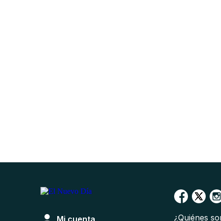
¿Quiénes s
Mi cuenta