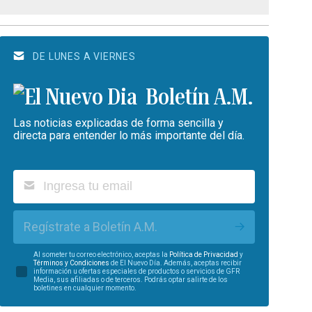
DE LUNES A VIERNES
Boletín A.M.
Las noticias explicadas de forma sencilla y
directa para entender lo más importante del día.
Regístrate a Boletín A.M.
Al someter tu correo electrónico, aceptas la
Política de Privacidad
y
Términos y Condiciones
de El Nuevo Día. Además, aceptas recibir
información u ofertas especiales de productos o servicios de GFR
Media, sus afiliadas o de terceros. Podrás optar salirte de los
boletines en cualquier momento.