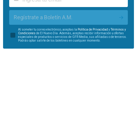
Regístrate a Boletín A.M.
Al someter tu correo electrónico, aceptas la
Política de Privacidad
y
Términos y
Condiciones
de El Nuevo Día. Además, aceptas recibir información u ofertas
especiales de productos o servicios de GFR Media, sus afiliadas o de terceros.
Podrás optar salirte de los boletines en cualquier momento.