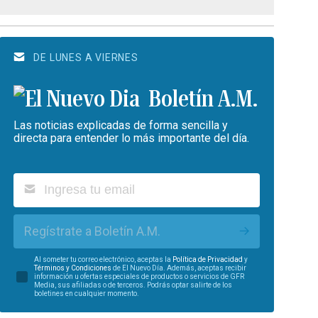
DE LUNES A VIERNES
Boletín A.M.
Las noticias explicadas de forma sencilla y
directa para entender lo más importante del día.
Regístrate a Boletín A.M.
Al someter tu correo electrónico, aceptas la
Política de Privacidad
y
Términos y Condiciones
de El Nuevo Día. Además, aceptas recibir
información u ofertas especiales de productos o servicios de GFR
Media, sus afiliadas o de terceros. Podrás optar salirte de los
boletines en cualquier momento.