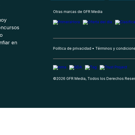
s
Otras marcas de GFR Media
 hoy
oncursos
io
nfiar en
Política de privacidad
Términos y condicion
©
2026
GFR Media, Todos los Derechos Rese