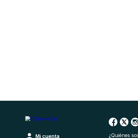
¿Quiénes s
Mi cuenta