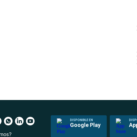
DISPONIBLE EN
DISP
Google Play
Ap
omos?