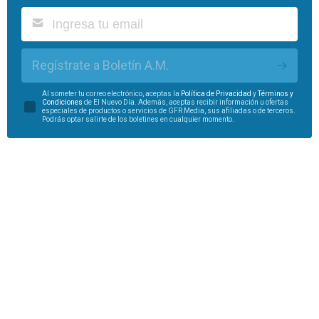
Regístrate a Boletín A.M.
Al someter tu correo electrónico, aceptas la
Política de Privacidad
y
Términos y
Condiciones
de El Nuevo Día. Además, aceptas recibir información u ofertas
especiales de productos o servicios de GFR Media, sus afiliadas o de terceros.
Podrás optar salirte de los boletines en cualquier momento.