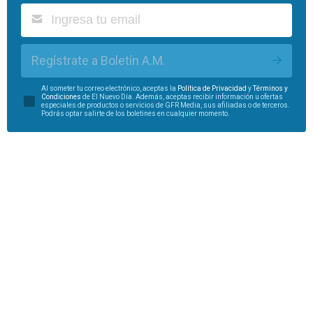
Regístrate a Boletín A.M.
Al someter tu correo electrónico, aceptas la
Política de Privacidad
y
Términos y
Condiciones
de El Nuevo Día. Además, aceptas recibir información u ofertas
especiales de productos o servicios de GFR Media, sus afiliadas o de terceros.
Podrás optar salirte de los boletines en cualquier momento.