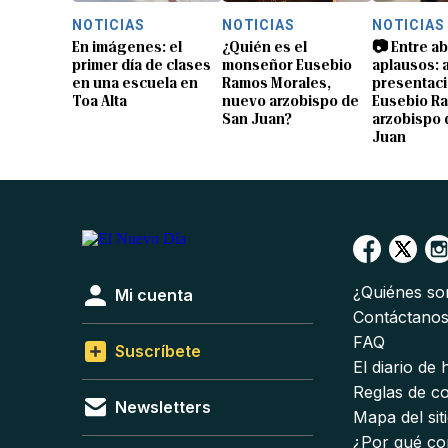
NOTICIAS
NOTICIAS
NOTICIAS
En imágenes: el
¿Quién es el
📷 Entre a
primer día de clases
monseñor Eusebio
aplausos: a
en una escuela en
Ramos Morales,
presentaci
Toa Alta
nuevo arzobispo de
Eusebio R
San Juan?
arzobispo 
Juan
¿Quiénes s
Mi cuenta
Contáctano
FAQ
Suscríbete
El diario de
Reglas de c
Newsletters
Mapa del sit
¿Por qué co