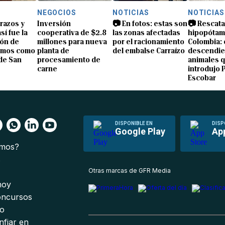
NEGOCIOS
NOTICIAS
NOTICIAS
brazos y
Inversión
📷 En fotos: estas son
📷 Rescata
sí fue la
cooperativa de $2.8
las zonas afectadas
hipopótam
ón de
millones para nueva
por el racionamiento
Colombia: 
amos como
planta de
del embalse Carraízo
descendie
de San
procesamiento de
animales 
carne
introdujo 
Escobar
DISPONIBLE EN
DISP
Google Play
Ap
omos?
s
Otras marcas de GFR Media
 hoy
oncursos
io
nfiar en