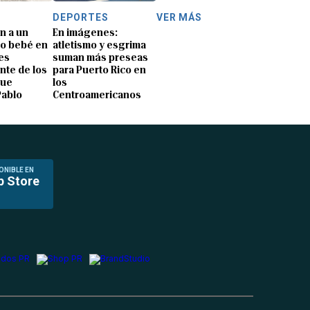
DEPORTES
VER MÁS
n a un
En imágenes:
o bebé en
atletismo y esgrima
es
suman más preseas
nte de los
para Puerto Rico en
que
los
Pablo
Centroamericanos
ONIBLE EN
p Store