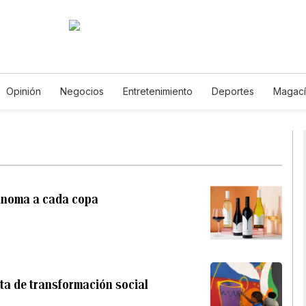
Opinión
Negocios
Entretenimiento
Deportes
Magací
a y Ambiente
Gastronomía
De Viaje
Tecnología
Jueg
oróscopos
Newsletters
Feriados
Especiales
 Sonoma a cada copa
ta de transformación social