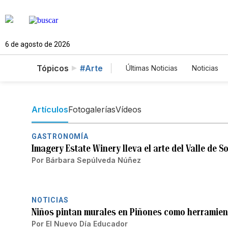
6 de agosto de 2026
Tópicos
#Arte
Últimas Noticias
Noticias
Estados Unidos
Cienci
English
Podcasts
H
Artículos
Fotogalerías
Vídeos
GASTRONOMÍA
Imagery Estate Winery lleva el arte del Valle de
Por
Bárbara Sepúlveda Núñez
NOTICIAS
Niños pintan murales en Piñones como herramien
Por
El Nuevo Día Educador