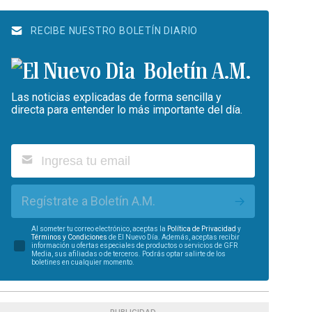
RECIBE NUESTRO BOLETÍN DIARIO
Boletín A.M.
Las noticias explicadas de forma sencilla y
directa para entender lo más importante del día.
Regístrate a Boletín A.M.
Al someter tu correo electrónico, aceptas la
Política de Privacidad
y
Términos y Condiciones
de El Nuevo Día. Además, aceptas recibir
información u ofertas especiales de productos o servicios de GFR
Media, sus afiliadas o de terceros. Podrás optar salirte de los
boletines en cualquier momento.