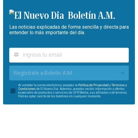
Boletín A.M.
Las noticias explicadas de forma sencilla y directa para
entender lo más importante del día.
Regístrate a Boletín A.M.
Al someter tu correo electrónico, aceptas la
Política de Privacidad
y
Términos y
Condiciones
de El Nuevo Día. Además, aceptas recibir información u ofertas
especiales de productos o servicios de GFR Media, sus afiliadas o de terceros.
Podrás optar salirte de los boletines en cualquier momento.