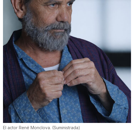
El actor René Monclova.
(
Suministrada
)