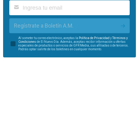
Regístrate a Boletín A.M.
Al someter tu correo electrónico, aceptas la
Política de Privacidad
y
Términos y
Condiciones
de El Nuevo Día. Además, aceptas recibir información u ofertas
especiales de productos o servicios de GFR Media, sus afiliadas o de terceros.
Podrás optar salirte de los boletines en cualquier momento.