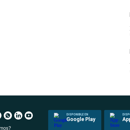
DISPONIBLE EN
DISP
Google Play
Ap
omos?