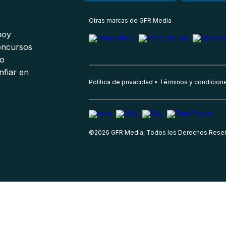
s
Otras marcas de GFR Media
 hoy
oncursos
io
nfiar en
Política de privacidad
Términos y condicion
©
2026
GFR Media, Todos los Derechos Rese