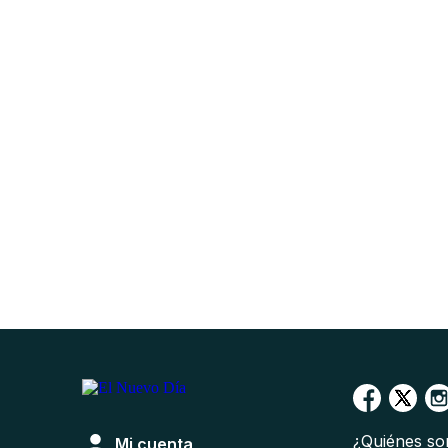
¿Quiénes s
Mi cuenta