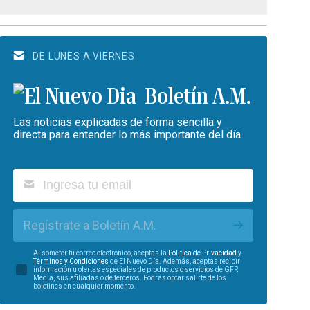
DE LUNES A VIERNES
Boletín A.M.
Las noticias explicadas de forma sencilla y
directa para entender lo más importante del día.
Regístrate a Boletín A.M.
Al someter tu correo electrónico, aceptas la
Política de Privacidad
y
Términos y Condiciones
de El Nuevo Día. Además, aceptas recibir
información u ofertas especiales de productos o servicios de GFR
Media, sus afiliadas o de terceros. Podrás optar salirte de los
boletines en cualquier momento.