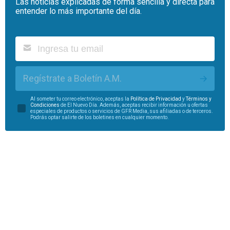
Las noticias explicadas de forma sencilla y directa para
entender lo más importante del día.
Regístrate a Boletín A.M.
Al someter tu correo electrónico, aceptas la
Política de Privacidad
y
Términos y
Condiciones
de El Nuevo Día. Además, aceptas recibir información u ofertas
especiales de productos o servicios de GFR Media, sus afiliadas o de terceros.
Podrás optar salirte de los boletines en cualquier momento.