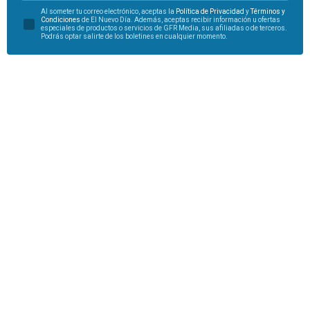
Al someter tu correo electrónico, aceptas la
Política de Privacidad
y
Términos y
Condiciones
de El Nuevo Día. Además, aceptas recibir información u ofertas
especiales de productos o servicios de GFR Media, sus afiliadas o de terceros.
Podrás optar salirte de los boletines en cualquier momento.