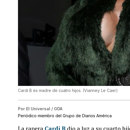
Cardi B es madre de cuatro hijos.
(
Vianney Le Caer
)
Por
El Universal / GDA
Periódico miembro del Grupo de Diarios América
La rapera
Cardi B
dio a luz a su cuarto h