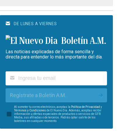
DE LUNES A VIERNES
Boletín A.M.
Las noticias explicadas de forma sencilla y
directa para entender lo más importante del día.
Regístrate a Boletín A.M.
Al someter tu correo electrónico, aceptas la
Política de Privacidad
y
Términos y Condiciones
de El Nuevo Día. Además, aceptas recibir
información u ofertas especiales de productos o servicios de GFR
Media, sus afiliadas o de terceros. Podrás optar salirte de los
boletines en cualquier momento.