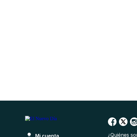
¿Quiénes s
Mi cuenta