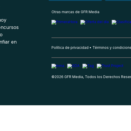
s
Otras marcas de GFR Media
 hoy
oncursos
io
nfiar en
Política de privacidad
Términos y condicion
©
2026
GFR Media, Todos los Derechos Rese