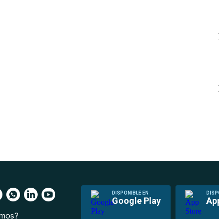
DISPONIBLE EN
DISP
Google Play
Ap
omos?