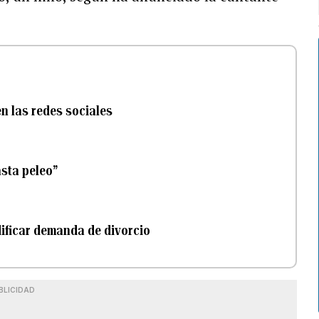
n las redes sociales
asta peleo”
dificar demanda de divorcio
BLICIDAD