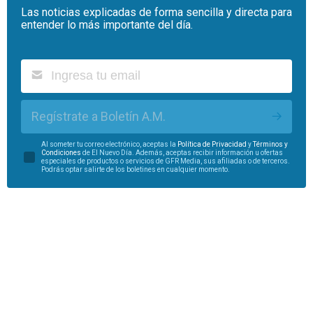
Las noticias explicadas de forma sencilla y directa para
entender lo más importante del día.
Regístrate a Boletín A.M.
Al someter tu correo electrónico, aceptas la
Política de Privacidad
y
Términos y
Condiciones
de El Nuevo Día. Además, aceptas recibir información u ofertas
especiales de productos o servicios de GFR Media, sus afiliadas o de terceros.
Podrás optar salirte de los boletines en cualquier momento.