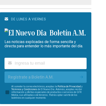
DE LUNES A VIERNES
Boletín A.M.
Las noticias explicadas de forma sencilla y
directa para entender lo más importante del día.
Regístrate a Boletín A.M.
Al someter tu correo electrónico, aceptas la
Política de Privacidad
y
Términos y Condiciones
de El Nuevo Día. Además, aceptas recibir
información u ofertas especiales de productos o servicios de GFR
Media, sus afiliadas o de terceros. Podrás optar salirte de los
boletines en cualquier momento.