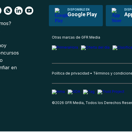
DISPONIBLE EN
DISP
Google Play
Ap
omos?
s
Otras marcas de GFR Media
 hoy
oncursos
io
nfiar en
Política de privacidad
Términos y condicion
©
2026
GFR Media, Todos los Derechos Rese