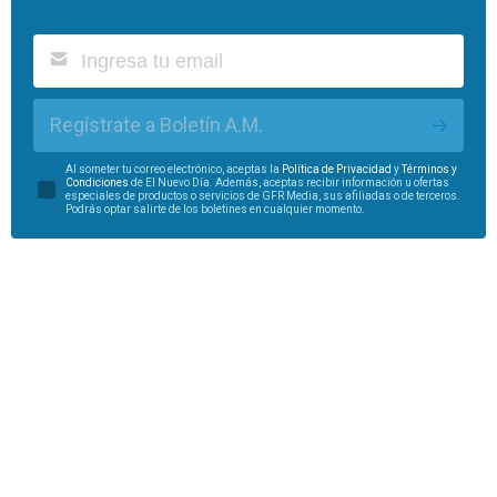
Regístrate a Boletín A.M.
Al someter tu correo electrónico, aceptas la
Política de Privacidad
y
Términos y
Condiciones
de El Nuevo Día. Además, aceptas recibir información u ofertas
especiales de productos o servicios de GFR Media, sus afiliadas o de terceros.
Podrás optar salirte de los boletines en cualquier momento.