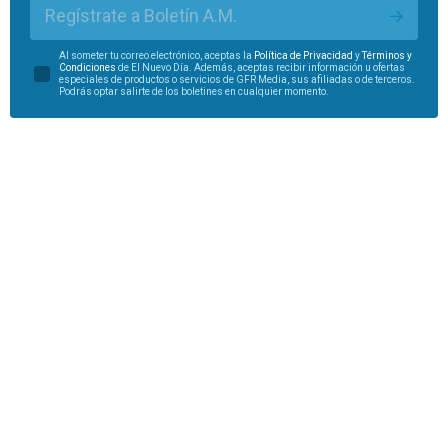
Regístrate a Boletín A.M.
Al someter tu correo electrónico, aceptas la
Política de Privacidad
y
Términos y
Condiciones
de El Nuevo Día. Además, aceptas recibir información u ofertas
especiales de productos o servicios de GFR Media, sus afiliadas o de terceros.
Podrás optar salirte de los boletines en cualquier momento.