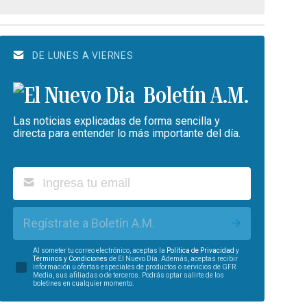
DE LUNES A VIERNES
Boletín A.M.
Las noticias explicadas de forma sencilla y
directa para entender lo más importante del día.
Regístrate a Boletín A.M.
Al someter tu correo electrónico, aceptas la
Política de Privacidad
y
Términos y Condiciones
de El Nuevo Día. Además, aceptas recibir
información u ofertas especiales de productos o servicios de GFR
Media, sus afiliadas o de terceros. Podrás optar salirte de los
boletines en cualquier momento.