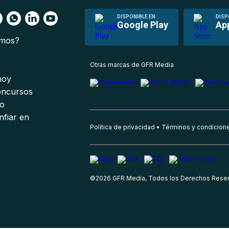
DISPONIBLE EN
DISP
Google Play
Ap
omos?
s
Otras marcas de GFR Media
 hoy
oncursos
io
nfiar en
Política de privacidad
Términos y condicion
©
2026
GFR Media, Todos los Derechos Rese