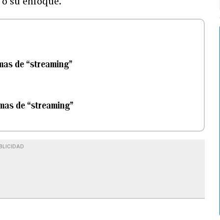
o o su enfoque.
rmas de “streaming”
ormas de “streaming”
BLICIDAD