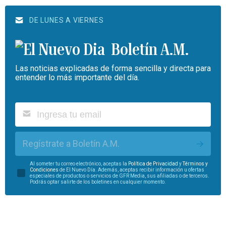
DE LUNES A VIERNES
Boletín A.M.
Las noticias explicadas de forma sencilla y directa para
entender lo más importante del día.
Regístrate a Boletín A.M.
Al someter tu correo electrónico, aceptas la
Política de Privacidad
y
Términos y
Condiciones
de El Nuevo Día. Además, aceptas recibir información u ofertas
especiales de productos o servicios de GFR Media, sus afiliadas o de terceros.
Podrás optar salirte de los boletines en cualquier momento.