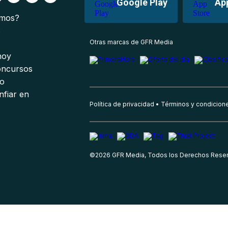
Google Play
Ap
omos?
s
Otras marcas de GFR Media
 hoy
oncursos
io
nfiar en
Política de privacidad
Términos y condicion
©
2026
GFR Media, Todos los Derechos Rese