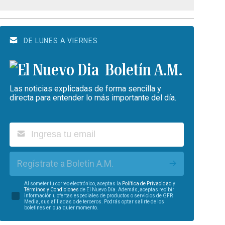
DE LUNES A VIERNES
Boletín A.M.
Las noticias explicadas de forma sencilla y
directa para entender lo más importante del día.
Regístrate a Boletín A.M.
Al someter tu correo electrónico, aceptas la
Política de Privacidad
y
Términos y Condiciones
de El Nuevo Día. Además, aceptas recibir
información u ofertas especiales de productos o servicios de GFR
Media, sus afiliadas o de terceros. Podrás optar salirte de los
boletines en cualquier momento.