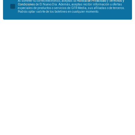
Al someter tu correo electrónico, aceptas la
Política de Privacidad
y
Términos y
Condiciones
de El Nuevo Día. Además, aceptas recibir información u ofertas
especiales de productos o servicios de GFR Media, sus afiliadas o de terceros.
Podrás optar salirte de los boletines en cualquier momento.