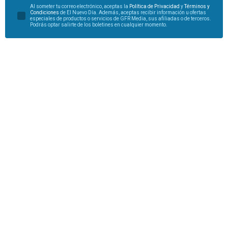
Al someter tu correo electrónico, aceptas la
Política de Privacidad
y
Términos y
Condiciones
de El Nuevo Día. Además, aceptas recibir información u ofertas
especiales de productos o servicios de GFR Media, sus afiliadas o de terceros.
Podrás optar salirte de los boletines en cualquier momento.