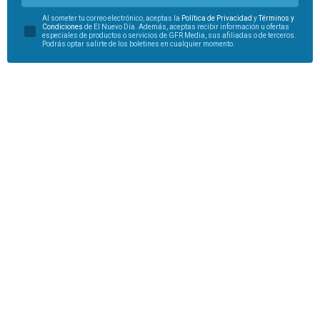
Al someter tu correo electrónico, aceptas la
Política de Privacidad
y
Términos y
Condiciones
de El Nuevo Día. Además, aceptas recibir información u ofertas
especiales de productos o servicios de GFR Media, sus afiliadas o de terceros.
Podrás optar salirte de los boletines en cualquier momento.