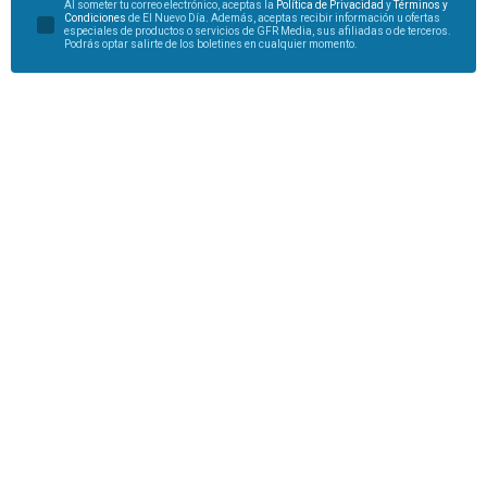
Al someter tu correo electrónico, aceptas la
Política de Privacidad
y
Términos y
Condiciones
de El Nuevo Día. Además, aceptas recibir información u ofertas
especiales de productos o servicios de GFR Media, sus afiliadas o de terceros.
Podrás optar salirte de los boletines en cualquier momento.