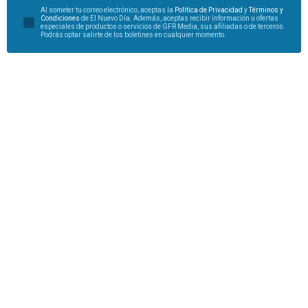
Al someter tu correo electrónico, aceptas la
Política de Privacidad
y
Términos y
Condiciones
de El Nuevo Día. Además, aceptas recibir información u ofertas
especiales de productos o servicios de GFR Media, sus afiliadas o de terceros.
Podrás optar salirte de los boletines en cualquier momento.