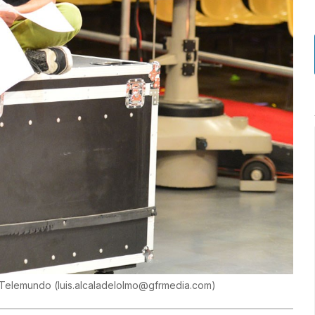
e Telemundo
(
luis.alcaladelolmo@gfrmedia.com
)