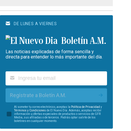
DE LUNES A VIERNES
Boletín A.M.
Las noticias explicadas de forma sencilla y
directa para entender lo más importante del día.
Regístrate a Boletín A.M.
Al someter tu correo electrónico, aceptas la
Política de Privacidad
y
Términos y Condiciones
de El Nuevo Día. Además, aceptas recibir
información u ofertas especiales de productos o servicios de GFR
Media, sus afiliadas o de terceros. Podrás optar salirte de los
boletines en cualquier momento.