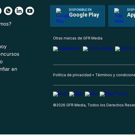
DISPONIBLE EN
DISP
Google Play
Ap
omos?
s
Otras marcas de GFR Media
 hoy
oncursos
io
nfiar en
Política de privacidad
Términos y condicion
©
2026
GFR Media, Todos los Derechos Rese