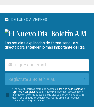
DE LUNES A VIERNES
Boletín A.M.
Las noticias explicadas de forma sencilla y
directa para entender lo más importante del día.
Regístrate a Boletín A.M.
Al someter tu correo electrónico, aceptas la
Política de Privacidad
y
Términos y Condiciones
de El Nuevo Día. Además, aceptas recibir
información u ofertas especiales de productos o servicios de GFR
Media, sus afiliadas o de terceros. Podrás optar salirte de los
boletines en cualquier momento.