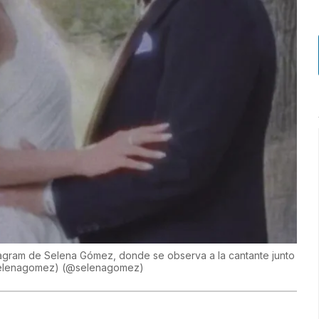
nstagram de Selena Gómez, donde se observa a la cantante junto
@selenagomez)
(
@selenagomez
)