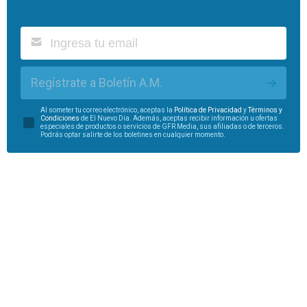
Regístrate a Boletín A.M.
Al someter tu correo electrónico, aceptas la
Política de Privacidad
y
Términos y
Condiciones
de El Nuevo Día. Además, aceptas recibir información u ofertas
especiales de productos o servicios de GFR Media, sus afiliadas o de terceros.
Podrás optar salirte de los boletines en cualquier momento.