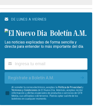
DE LUNES A VIERNES
Boletín A.M.
Las noticias explicadas de forma sencilla y
directa para entender lo más importante del día.
Regístrate a Boletín A.M.
Al someter tu correo electrónico, aceptas la
Política de Privacidad
y
Términos y Condiciones
de El Nuevo Día. Además, aceptas recibir
información u ofertas especiales de productos o servicios de GFR
Media, sus afiliadas o de terceros. Podrás optar salirte de los
boletines en cualquier momento.