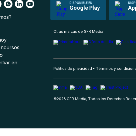
DISPONIBLE EN
DISP
Google Play
Ap
omos?
s
Otras marcas de GFR Media
 hoy
oncursos
io
nfiar en
Política de privacidad
Términos y condicion
©
2026
GFR Media, Todos los Derechos Rese