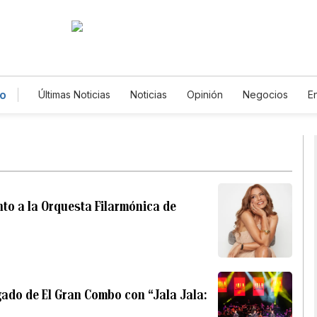
co
Últimas Noticias
Noticias
Opinión
Negocios
E
Magacín
Estilos de Vida
Mundo
Estados Uni
Gastronomía
De Viaje
Tecnología
Juegos
English
Podcasts
Horóscopos
Newsletters
nto a la Orquesta Filarmónica de
gado de El Gran Combo con “Jala Jala: