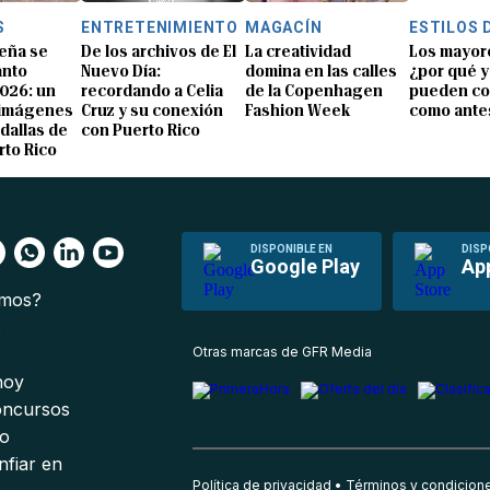
S
ENTRETENIMIENTO
MAGACÍN
ESTILOS 
eña se
De los archivos de El
La creatividad
Los mayor
anto
Nuevo Día:
domina en las calles
¿por qué y
026: un
recordando a Celia
de la Copenhagen
pueden co
 imágenes
Cruz y su conexión
Fashion Week
como ante
dallas de
con Puerto Rico
rto Rico
DISPONIBLE EN
DISP
Google Play
Ap
omos?
s
Otras marcas de GFR Media
 hoy
oncursos
io
nfiar en
Política de privacidad
Términos y condicion