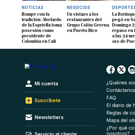
NOTICIAS
NEGOCIOS
DEPORTE
Rompe con la
Un vistazo a los
La Borinqu
tradición: Abelardo
restaurantes del
pegó en S
de la Espriella toma
Grupo Colón Gerena
Domingo 2
posesión como
en Puerto Rico
repaso en
presidente de
a las 34 me
Colombia en Cali
oro de Pue
¿Quiénes s
Mi cuenta
Contáctano
FAQ
Suscríbete
El diario de
Reglas de c
Newsletters
Mapa del sit
¿Por qué co
nosotros?
Servicio al cliente