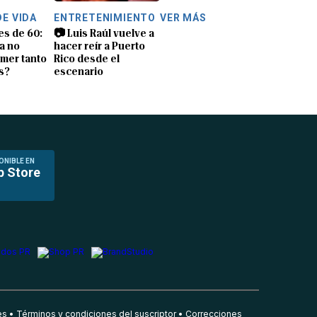
DE VIDA
ENTRETENIMIENTO
VER MÁS
es de 60:
📷 Luis Raúl vuelve a
a no
hacer reír a Puerto
mer tanto
Rico desde el
s?
escenario
ONIBLE EN
p Store
es
Términos y condiciones del suscriptor
Correcciones