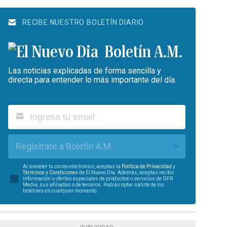
RECIBE NUESTRO BOLETÍN DIARIO
Boletín A.M.
Las noticias explicadas de forma sencilla y
directa para entender lo más importante del día.
Regístrate a Boletín A.M.
Al someter tu correo electrónico, aceptas la
Política de Privacidad
y
Términos y Condiciones
de El Nuevo Día. Además, aceptas recibir
información u ofertas especiales de productos o servicios de GFR
Media, sus afiliadas o de terceros. Podrás optar salirte de los
boletines en cualquier momento.