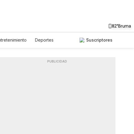
82°
Bruma
ntretenimiento
Deportes
Suscriptores
dos
Ciencia y Ambiente
Lotería
Vídeos
Fotos
Feriados
Especiales
PUBLICIDAD