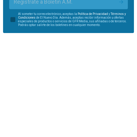
Regístrate a Boletín A.M.
Al someter tu correo electrónico, aceptas la
Política de Privacidad
y
Términos y
Condiciones
de El Nuevo Día. Además, aceptas recibir información u ofertas
especiales de productos o servicios de GFR Media, sus afiliadas o de terceros.
Podrás optar salirte de los boletines en cualquier momento.