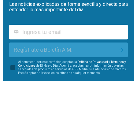
Las noticias explicadas de forma sencilla y directa para
entender lo más importante del día.
Regístrate a Boletín A.M.
Al someter tu correo electrónico, aceptas la
Política de Privacidad
y
Términos y
Condiciones
de El Nuevo Día. Además, aceptas recibir información u ofertas
especiales de productos o servicios de GFR Media, sus afiliadas o de terceros.
Podrás optar salirte de los boletines en cualquier momento.