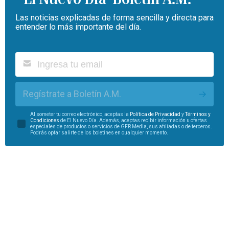
Las noticias explicadas de forma sencilla y directa para
entender lo más importante del día.
Regístrate a Boletín A.M.
Al someter tu correo electrónico, aceptas la
Política de Privacidad
y
Términos y
Condiciones
de El Nuevo Día. Además, aceptas recibir información u ofertas
especiales de productos o servicios de GFR Media, sus afiliadas o de terceros.
Podrás optar salirte de los boletines en cualquier momento.