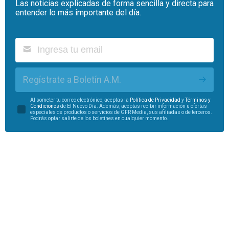
Las noticias explicadas de forma sencilla y directa para
entender lo más importante del día.
Regístrate a Boletín A.M.
Al someter tu correo electrónico, aceptas la
Política de Privacidad
y
Términos y
Condiciones
de El Nuevo Día. Además, aceptas recibir información u ofertas
especiales de productos o servicios de GFR Media, sus afiliadas o de terceros.
Podrás optar salirte de los boletines en cualquier momento.