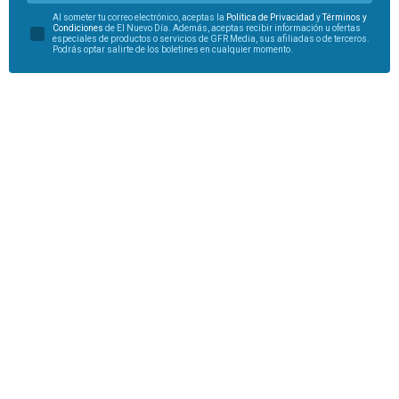
Al someter tu correo electrónico, aceptas la
Política de Privacidad
y
Términos y
Condiciones
de El Nuevo Día. Además, aceptas recibir información u ofertas
especiales de productos o servicios de GFR Media, sus afiliadas o de terceros.
Podrás optar salirte de los boletines en cualquier momento.