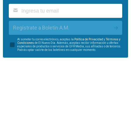
Regístrate a Boletín A.M.
Al someter tu correo electrónico, aceptas la
Política de Privacidad
y
Términos y
Condiciones
de El Nuevo Día. Además, aceptas recibir información u ofertas
especiales de productos o servicios de GFR Media, sus afiliadas o de terceros.
Podrás optar salirte de los boletines en cualquier momento.