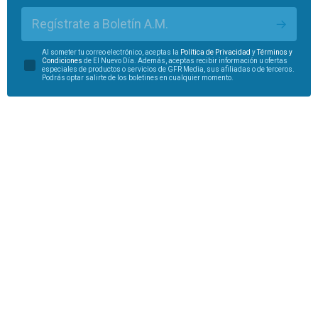
Regístrate a Boletín A.M.
Al someter tu correo electrónico, aceptas la
Política de Privacidad
y
Términos y
Condiciones
de El Nuevo Día. Además, aceptas recibir información u ofertas
especiales de productos o servicios de GFR Media, sus afiliadas o de terceros.
Podrás optar salirte de los boletines en cualquier momento.