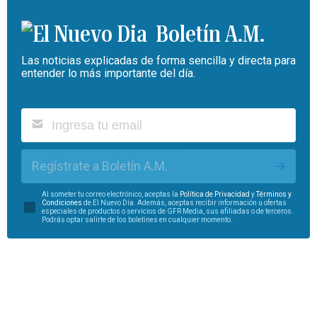
Boletín A.M.
Las noticias explicadas de forma sencilla y directa para
entender lo más importante del día.
Regístrate a Boletín A.M.
Al someter tu correo electrónico, aceptas la
Política de Privacidad
y
Términos y
Condiciones
de El Nuevo Día. Además, aceptas recibir información u ofertas
especiales de productos o servicios de GFR Media, sus afiliadas o de terceros.
Podrás optar salirte de los boletines en cualquier momento.