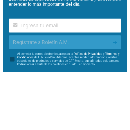
entender lo más importante del día.
Regístrate a Boletín A.M.
Al someter tu correo electrónico, aceptas la
Política de Privacidad
y
Términos y
Condiciones
de El Nuevo Día. Además, aceptas recibir información u ofertas
especiales de productos o servicios de GFR Media, sus afiliadas o de terceros.
Podrás optar salirte de los boletines en cualquier momento.