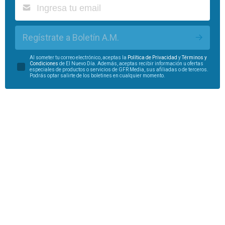
Regístrate a Boletín A.M.
Al someter tu correo electrónico, aceptas la
Política de Privacidad
y
Términos y
Condiciones
de El Nuevo Día. Además, aceptas recibir información u ofertas
especiales de productos o servicios de GFR Media, sus afiliadas o de terceros.
Podrás optar salirte de los boletines en cualquier momento.