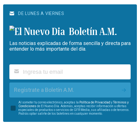
DE LUNES A VIERNES
Boletín A.M.
Las noticias explicadas de forma sencilla y directa para
entender lo más importante del día.
Regístrate a Boletín A.M.
Al someter tu correo electrónico, aceptas la
Política de Privacidad
y
Términos y
Condiciones
de El Nuevo Día. Además, aceptas recibir información u ofertas
especiales de productos o servicios de GFR Media, sus afiliadas o de terceros.
Podrás optar salirte de los boletines en cualquier momento.