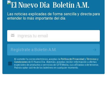
Boletín A.M.
Las noticias explicadas de forma sencilla y directa para
entender lo más importante del día.
Regístrate a Boletín A.M.
Al someter tu correo electrónico, aceptas la
Política de Privacidad
y
Términos y
Condiciones
de El Nuevo Día. Además, aceptas recibir información u ofertas
especiales de productos o servicios de GFR Media, sus afiliadas o de terceros.
Podrás optar salirte de los boletines en cualquier momento.