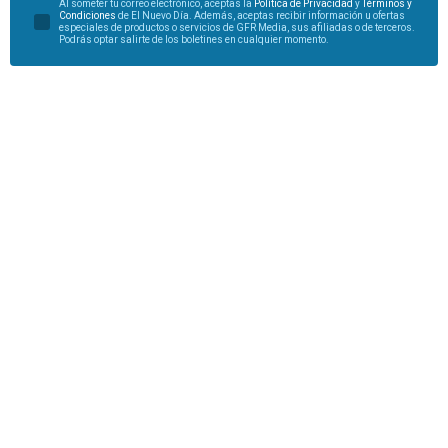
Al someter tu correo electrónico, aceptas la
Política de Privacidad
y
Términos y
Condiciones
de El Nuevo Día. Además, aceptas recibir información u ofertas
especiales de productos o servicios de GFR Media, sus afiliadas o de terceros.
Podrás optar salirte de los boletines en cualquier momento.