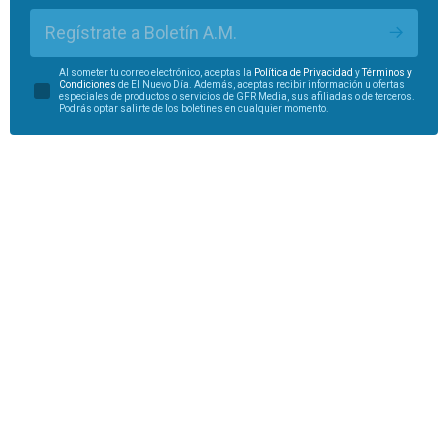
Regístrate a Boletín A.M.
Al someter tu correo electrónico, aceptas la
Política de Privacidad
y
Términos y
Condiciones
de El Nuevo Día. Además, aceptas recibir información u ofertas
especiales de productos o servicios de GFR Media, sus afiliadas o de terceros.
Podrás optar salirte de los boletines en cualquier momento.