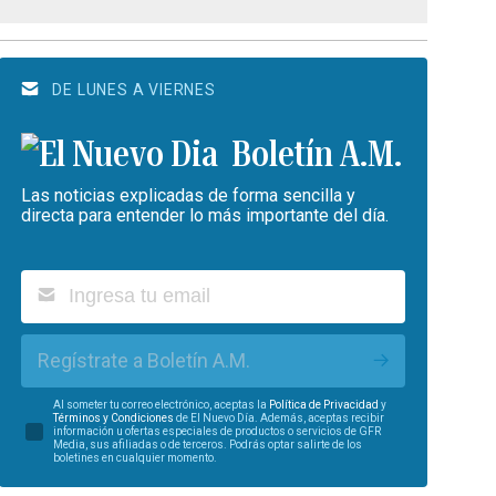
DE LUNES A VIERNES
Boletín A.M.
Las noticias explicadas de forma sencilla y
directa para entender lo más importante del día.
Regístrate a Boletín A.M.
Al someter tu correo electrónico, aceptas la
Política de Privacidad
y
Términos y Condiciones
de El Nuevo Día. Además, aceptas recibir
información u ofertas especiales de productos o servicios de GFR
Media, sus afiliadas o de terceros. Podrás optar salirte de los
boletines en cualquier momento.