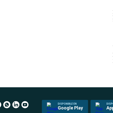
DISPONIBLE EN
DISP
Google Play
Ap