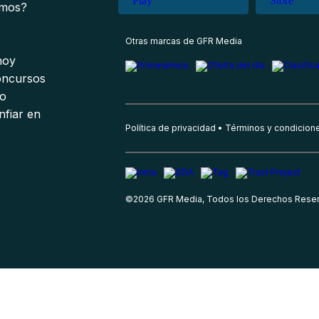
omos?
s
Otras marcas de GFR Media
 hoy
oncursos
io
nfiar en
Política de privacidad
Términos y condicion
©
2026
GFR Media, Todos los Derechos Rese