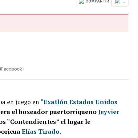
...
COMPARTIR
(
Facebook
)
aba en juego en
“Exatlón Estados Unidos
 era el boxeador puertorriqueño
Jeyvier
os “Contendientes” el lugar le
boricua
Elías Tirado
.