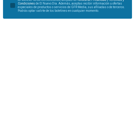
Condiciones
de El Nuevo Día. Además, aceptas recibir información u ofertas
especiales de productos o servicios de GFR Media, sus afiliadas o de terceros.
Podrás optar salirte de los boletines en cualquier momento.